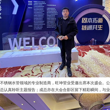
不锈钢水管领域的专业制造商，旺坤管业受邀出席本次盛会。公
总认真聆听主题报告；成总亦在大会合影区留下精彩瞬间，与业