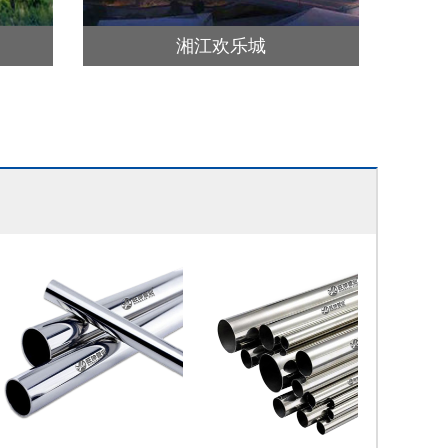
湘江欢乐城