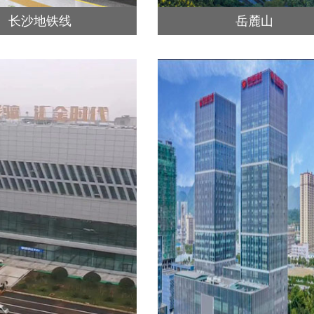
长沙地铁线
岳麓山