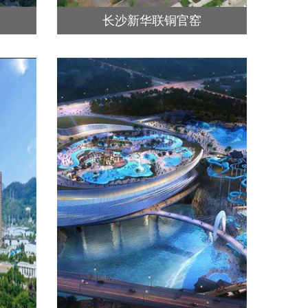
长沙新华联铜官窑