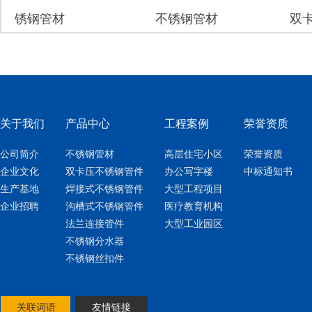
锈钢管材
不锈钢管材
双卡
关于我们
产品中心
工程案例
荣誉资质
公司简介
不锈钢管材
高层住宅小区
荣誉资质
企业文化
双卡压不锈钢管件
办公写字楼
中标通知书
生产基地
焊接式不锈钢管件
大型工程项目
企业招聘
沟槽式不锈钢管件
医疗教育机构
法兰连接管件
大型工业园区
不锈钢分水器
不锈钢丝扣件
关联词语
友情链接